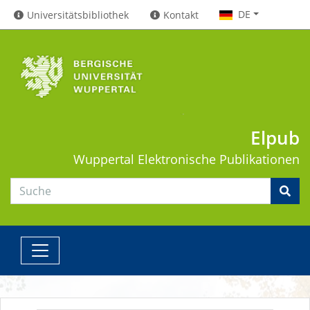
DE
Universitätsbibliothek
Kontakt
Elpub
Wuppertal
Elektronische Publikationen