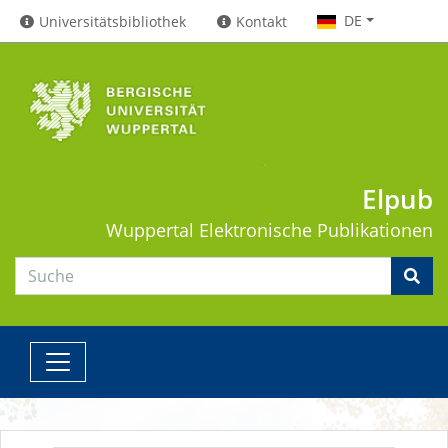
DE
Universitätsbibliothek
Kontakt
Elpub
Wuppertal
Elektronische Publikationen