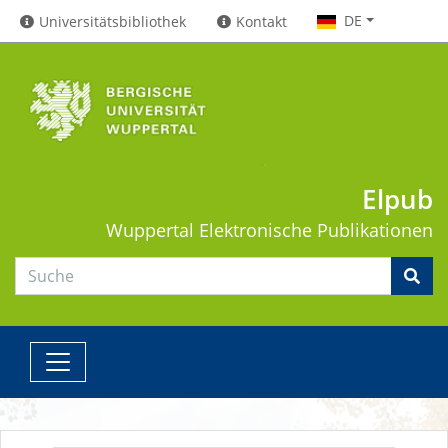
DE
Universitätsbibliothek
Kontakt
Elpub
Wuppertal
Elektronische Publikationen