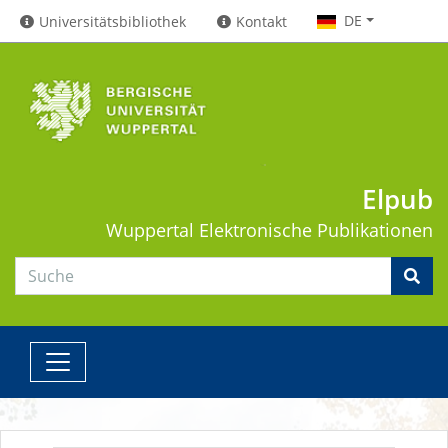
DE
Universitätsbibliothek
Kontakt
Elpub
Wuppertal
Elektronische Publikationen