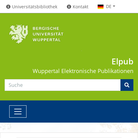
DE
Universitätsbibliothek
Kontakt
Elpub
Wuppertal
Elektronische Publikationen