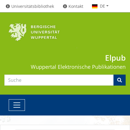
DE
Universitätsbibliothek
Kontakt
Elpub
Wuppertal
Elektronische Publikationen