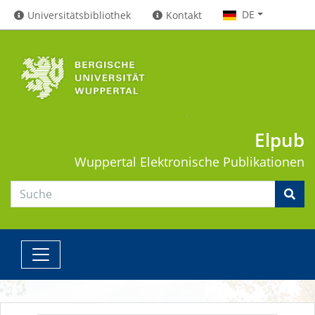
DE
Universitätsbibliothek
Kontakt
Elpub
Wuppertal
Elektronische Publikationen