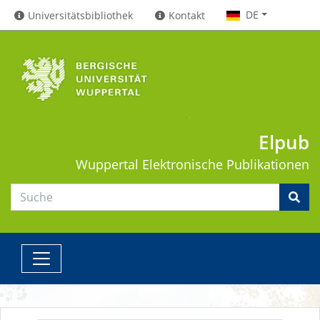
DE
Universitätsbibliothek
Kontakt
Elpub
Wuppertal
Elektronische Publikationen