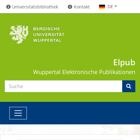
DE
Universitätsbibliothek
Kontakt
Elpub
Wuppertal
Elektronische Publikationen