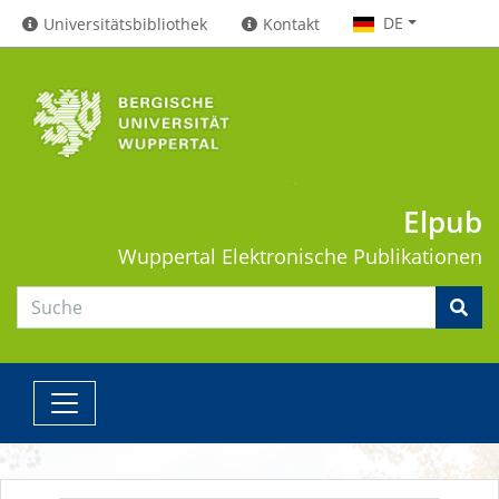
DE
Universitätsbibliothek
Kontakt
Elpub
Wuppertal
Elektronische Publikationen