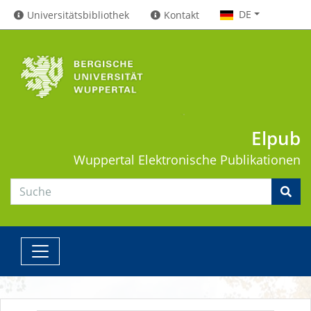
DE
Universitätsbibliothek
Kontakt
Elpub
Wuppertal
Elektronische Publikationen