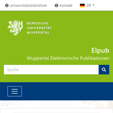
DE
Universitätsbibliothek
Kontakt
Elpub
Wuppertal
Elektronische Publikationen