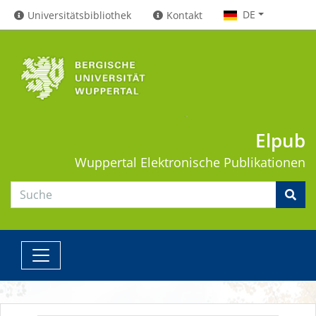
DE
Universitätsbibliothek
Kontakt
Elpub
Wuppertal
Elektronische Publikationen