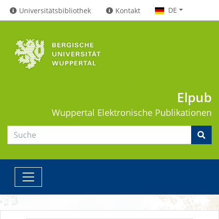
DE
Universitätsbibliothek
Kontakt
Elpub
Wuppertal
Elektronische Publikationen