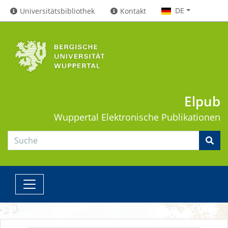
DE
Universitätsbibliothek
Kontakt
Elpub
Wuppertal
Elektronische Publikationen