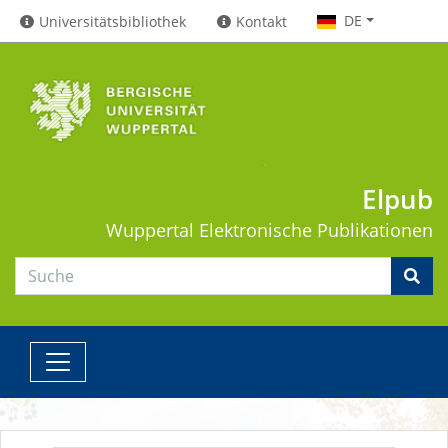
DE
Universitätsbibliothek
Kontakt
Elpub
Wuppertal
Elektronische Publikationen