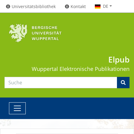
DE
Universitätsbibliothek
Kontakt
Elpub
Wuppertal
Elektronische Publikationen