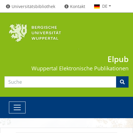
DE
Universitätsbibliothek
Kontakt
Elpub
Wuppertal
Elektronische Publikationen