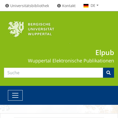
DE
Universitätsbibliothek
Kontakt
Elpub
Wuppertal
Elektronische Publikationen