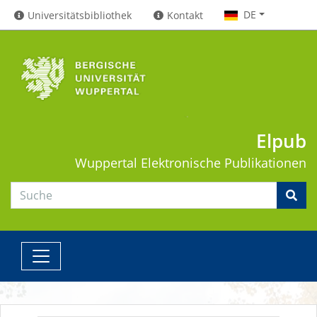
DE
Universitätsbibliothek
Kontakt
Elpub
Wuppertal
Elektronische Publikationen