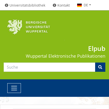
DE
Universitätsbibliothek
Kontakt
Elpub
Wuppertal
Elektronische Publikationen