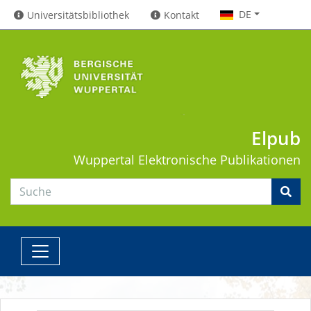
DE
Universitätsbibliothek
Kontakt
Elpub
Wuppertal
Elektronische Publikationen