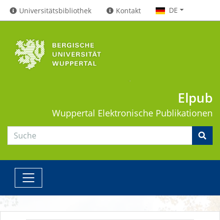
DE
Universitätsbibliothek
Kontakt
Elpub
Wuppertal
Elektronische Publikationen