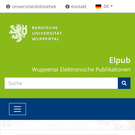
DE
Universitätsbibliothek
Kontakt
Elpub
Wuppertal
Elektronische Publikationen