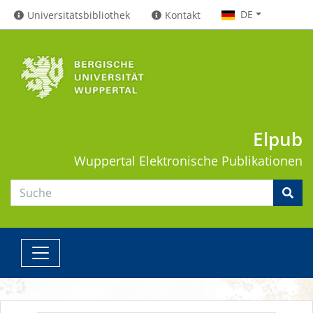
DE
Universitätsbibliothek
Kontakt
Elpub
Wuppertal
Elektronische Publikationen