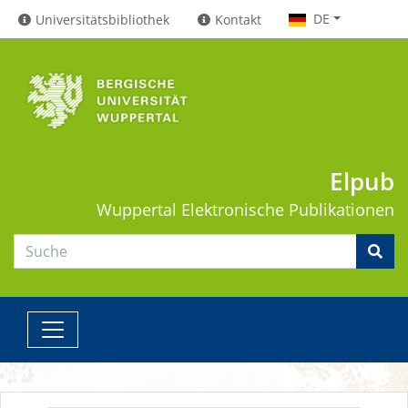
DE
Universitätsbibliothek
Kontakt
Elpub
Wuppertal
Elektronische Publikationen