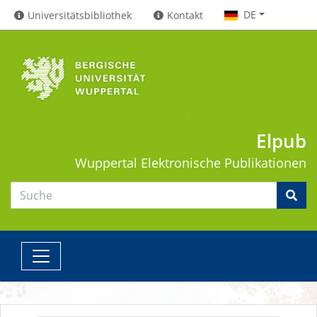
DE
Universitätsbibliothek
Kontakt
Elpub
Wuppertal
Elektronische Publikationen