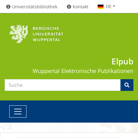
DE
Universitätsbibliothek
Kontakt
Elpub
Wuppertal
Elektronische Publikationen