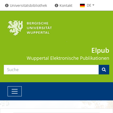
DE
Universitätsbibliothek
Kontakt
Elpub
Wuppertal
Elektronische Publikationen