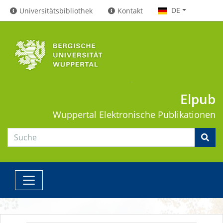
DE
Universitätsbibliothek
Kontakt
Elpub
Wuppertal
Elektronische Publikationen