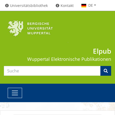
DE
Universitätsbibliothek
Kontakt
Elpub
Wuppertal
Elektronische Publikationen