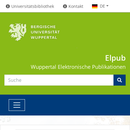
DE
Universitätsbibliothek
Kontakt
Elpub
Wuppertal
Elektronische Publikationen