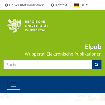
DE
Universitätsbibliothek
Kontakt
Elpub
Wuppertal
Elektronische Publikationen