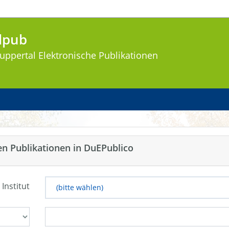
lpub
uppertal
Elektronische Publikationen
en Publikationen in DuEPublico
 Institut
(bitte wählen)