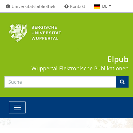
DE
Universitätsbibliothek
Kontakt
Elpub
Wuppertal
Elektronische Publikationen