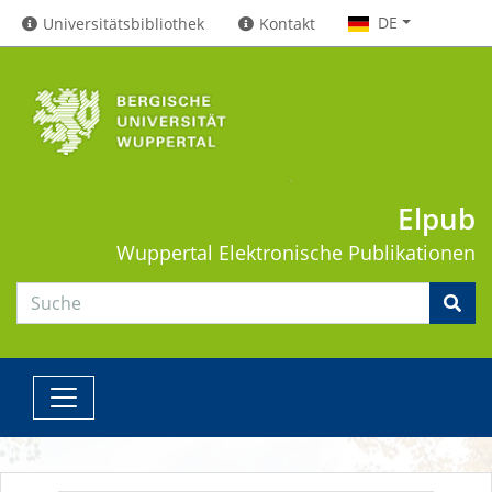
DE
Universitätsbibliothek
Kontakt
Elpub
Wuppertal
Elektronische Publikationen