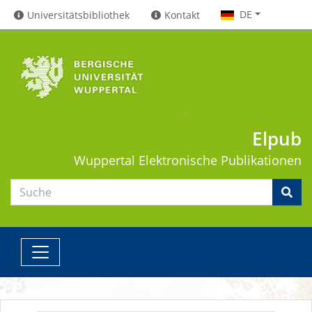
DE
Universitätsbibliothek
Kontakt
Elpub
Wuppertal
Elektronische Publikationen