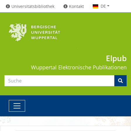
DE
Universitätsbibliothek
Kontakt
Elpub
Wuppertal
Elektronische Publikationen