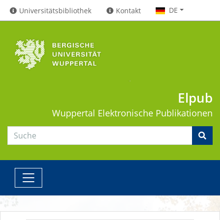
DE
Universitätsbibliothek
Kontakt
Elpub
Wuppertal
Elektronische Publikationen