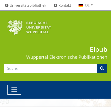
DE
Universitätsbibliothek
Kontakt
Elpub
Wuppertal
Elektronische Publikationen