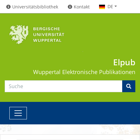
DE
Universitätsbibliothek
Kontakt
Elpub
Wuppertal
Elektronische Publikationen