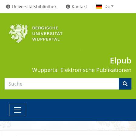
DE
Universitätsbibliothek
Kontakt
Elpub
Wuppertal
Elektronische Publikationen