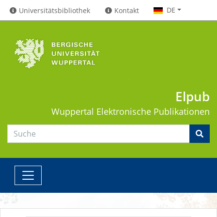
DE
Universitätsbibliothek
Kontakt
Elpub
Wuppertal
Elektronische Publikationen