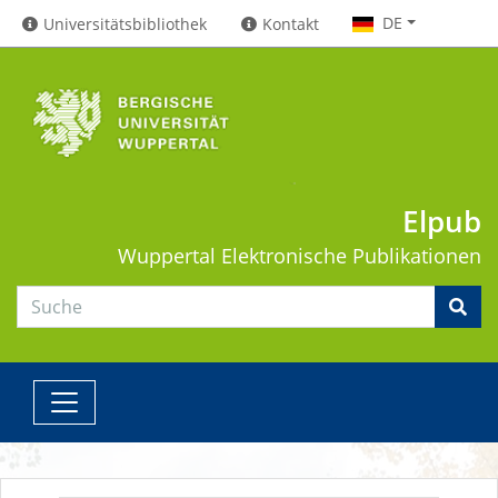
DE
Universitätsbibliothek
Kontakt
Elpub
Wuppertal
Elektronische Publikationen