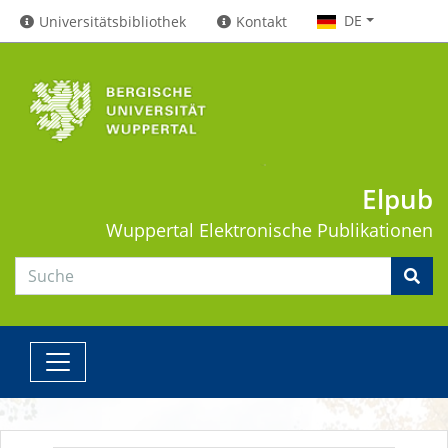
DE
Universitätsbibliothek
Kontakt
Elpub
Wuppertal
Elektronische Publikationen