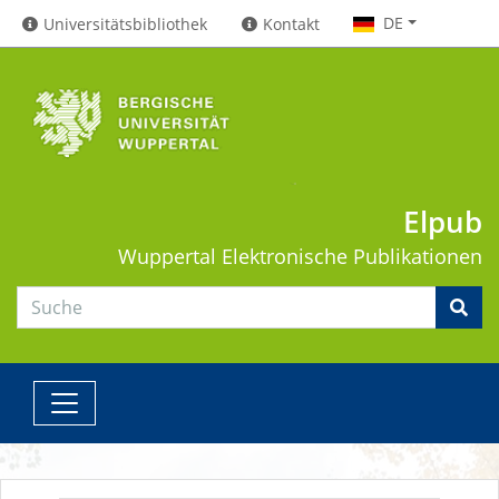
DE
Universitätsbibliothek
Kontakt
Elpub
Wuppertal
Elektronische Publikationen