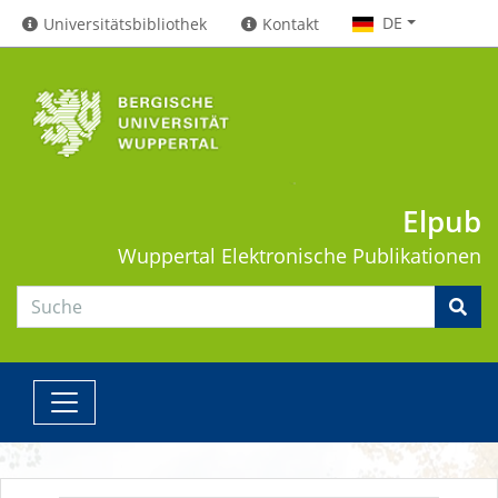
DE
Universitätsbibliothek
Kontakt
Elpub
Wuppertal
Elektronische Publikationen