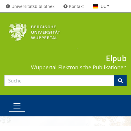
DE
Universitätsbibliothek
Kontakt
Elpub
Wuppertal
Elektronische Publikationen