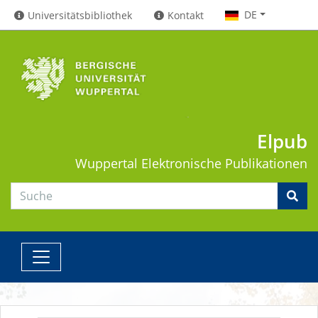
DE
Universitätsbibliothek
Kontakt
Elpub
Wuppertal
Elektronische Publikationen