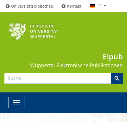
DE
Universitätsbibliothek
Kontakt
Elpub
Wuppertal
Elektronische Publikationen